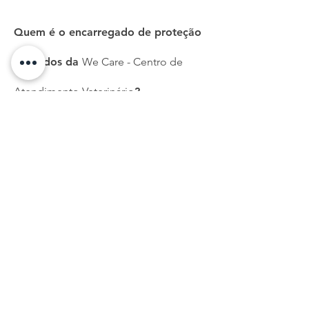
Quem é o encarregado de proteção
de dados da
We Care - Centro de
Atendimento Veterinário
?
Na We Care - Centro de Atendimento
Veterinário, nomeámos um
Encarregado de Proteção de Dados,
para proteger a sua privacidade, bem
como para garantir que cumprimos
todos os requisitos legais nacionais e
europeus sobre proteção de dados.
Este Encarregado de Proteção de
Dados será responsável por facultar-lhe
todas as informações que necessite
sobre os seus dados pessoais. Caso
pretenda contactá-lo, pode fazê-lo
através do seguinte endereço de e-