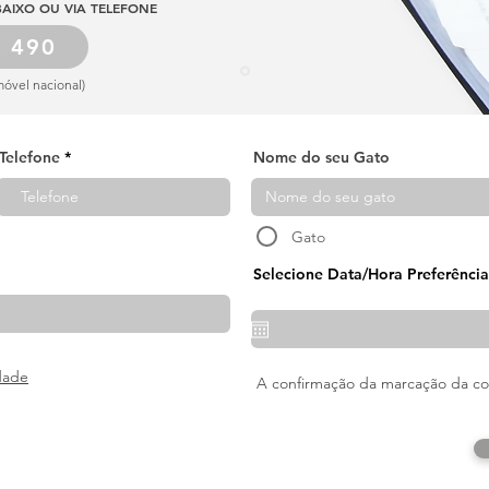
AIXO OU VIA TELEFONE
3 490
óvel nacional)
Telefone
Nome do seu Gato
Gato
Selecione Data/Hora Preferência
r
*
e
q
u
i
r
idade
e
A confirmação da marcação da cons
d