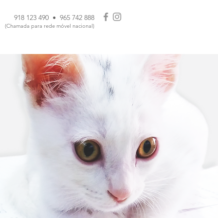
918 123 490 • 965 742 888
(Chamada para rede móvel nacional)